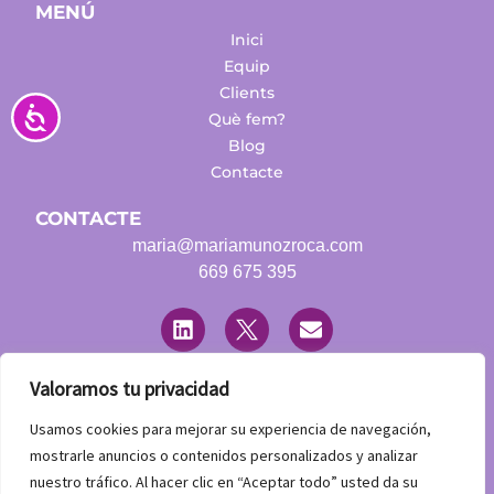
MENÚ
Inici
Equip
Clients
Accesibilidad
Què fem?
Blog
Contacte
CONTACTE
maria@mariamunozroca.com
669 675 395
L
T
E
i
w
n
n
i
v
k
t
e
e
t
l
Valoramos tu privacidad
d
e
o
LEGAL
i
r
p
Usamos cookies para mejorar su experiencia de navegación,
n
Avís Legal
e
mostrarle anuncios o contenidos personalizados y analizar
Política de Privadesa
nuestro tráfico. Al hacer clic en “Aceptar todo” usted da su