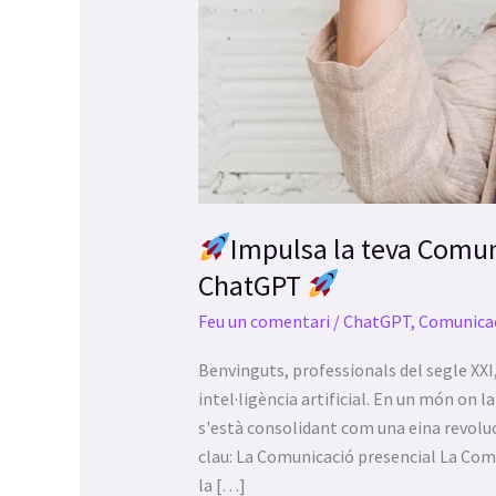
abrir
un
menú
de
accesibilidad.
Impulsa la teva Comu
ChatGPT
Feu un comentari
/
ChatGPT
,
Comunica
Benvinguts, professionals del segle XXI,
intel·ligència artificial. En un món on
s'està consolidant com una eina revoluc
clau: La Comunicació presencial La Comu
la […]