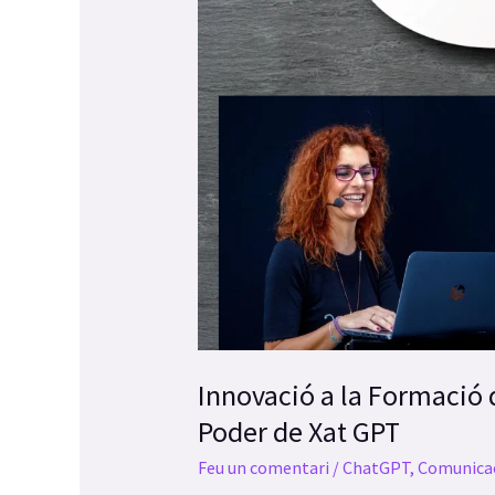
de
Xat
GPT
Innovació a la Formació d
Poder de Xat GPT
Feu un comentari
/
ChatGPT
,
Comunica