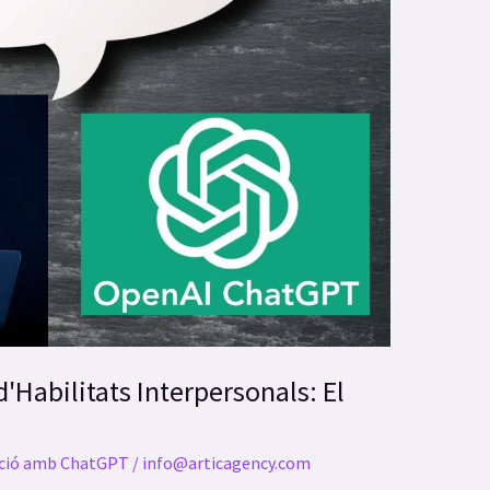
'Habilitats Interpersonals: El
ció amb ChatGPT
/
info@articagency.com