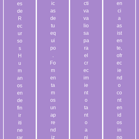
ic
cti
en
es
as
va
ci
de
de
va
a
R
tu
lio
as
ec
eq
sa
ist
ur
ui
pa
en
so
po
ra
te,
s
.
el
ofr
H
Fo
cr
ec
u
m
ec
ie
m
en
im
nd
an
ta
ie
o
os
m
nt
co
en
os
o
nt
de
un
ta
en
fin
ap
nt
id
ir
re
o
os
iti
nd
a
in
ne
iz
ni
no
rar