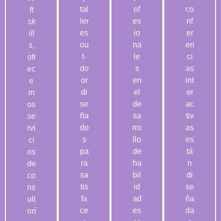
tal
of
co
ft
ler
es
nf
sk
es
io
er
ill
ou
na
en
s
,
t-
le
ci
ofr
do
s
as
ec
or
en
int
e
di
el
er
m
se
de
ac
os
ña
sa
tiv
se
do
rro
as
rvi
s
llo
es
ci
pa
de
tá
os
ra
ha
n
de
sa
bil
di
co
tis
id
se
ns
fa
ad
ña
ult
ce
es
da
orí