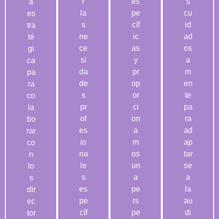
r
es
s
a
la
pe
cu
es
s
cíf
id
tra
ne
ic
ad
té
ce
as
os
gi
si
y
a
ca
da
pr
m
pa
de
op
en
ra
s
or
te
co
pr
ci
pa
la
of
on
ra
bo
es
a
ad
rar
io
m
ap
co
na
os
tar
n
le
un
se
lo
s
a
a
s
es
pe
la
dir
pe
rs
au
ec
cíf
pe
di
tor