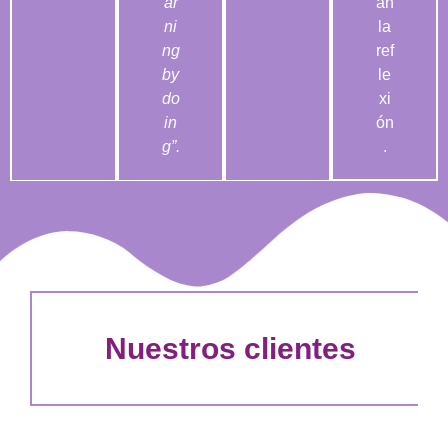
ar
an
ni
la
ng
ref
by
le
do
xi
in
ón
g”.
.
Nuestros clientes