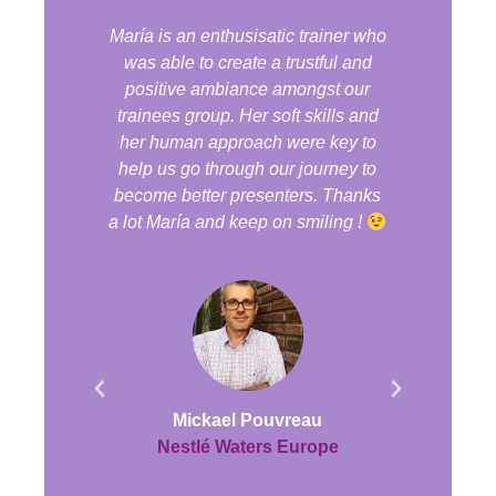
itzada
María is an enthusisatic trainer who
Gr
me i
was able to create a trustful and
e
at de
positive ambiance amongst our
Forma
tzar el
trainees group. Her soft skills and
@Cam
cada
her human approach were key to
una de
treure
help us go through our journey to
2020. E
ies pel
become better presenters. Thanks
Espero
el curs
a lot María and keep on smiling !
le.
Mickael Pouvreau
t
Nestlé Waters Europe