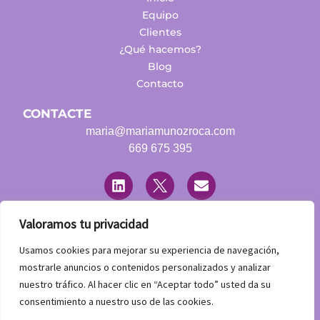
Equipo
Clientes
¿Qué hacemos?
Blog
Contacto
CONTACTE
maria@mariamunozroca.com
669 675 395
L
T
E
i
w
n
n
i
v
k
t
e
e
t
l
Valoramos tu privacidad
d
e
o
LEGAL
i
r
p
Usamos cookies para mejorar su experiencia de navegación,
n
Aviso Legal
e
mostrarle anuncios o contenidos personalizados y analizar
Política de Privacidad
nuestro tráfico. Al hacer clic en “Aceptar todo” usted da su
Declaración de accesibilidad
consentimiento a nuestro uso de las cookies.