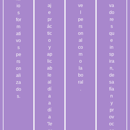
aj
ve
va
io
e
l
do
s
pr
pe
re
for
ác
rs
s
m
tic
on
qu
ati
o
al
e
vo
y
co
in
s
ap
m
sp
pe
lic
o
ira
rs
ab
la
n,
on
le
bo
de
ali
al
ral
sa
za
dí
.
fía
do
a
n
s.
a
y
dí
pr
a
ov
“le
oc