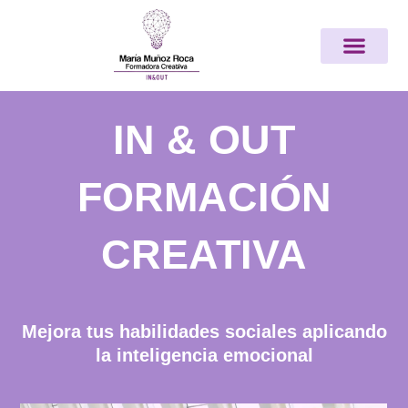
Ir
Nota:
al
este
contenido
sitio
web
incluye
un
IN & OUT
sistema
de
FORMACIÓN
accesibilidad.
CREATIVA
Mejora tus habilidades sociales aplicando
la inteligencia emocional