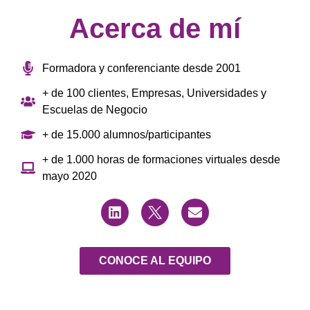
Acerca de mí
Formadora y conferenciante desde 2001
+ de 100 clientes, Empresas, Universidades y
Escuelas de Negocio
+ de 15.000 alumnos/participantes
+ de 1.000 horas de formaciones virtuales desde
mayo 2020
L
T
E
i
w
n
n
i
v
k
t
e
e
t
l
d
e
o
CONOCE AL EQUIPO
i
r
p
n
e