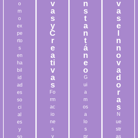
v
n
v
o
a
s
a
m
s
t
s
o
y
a
e
ex
C
n
I
pe
r
t
n
rto
e
á
n
s
a
n
o
en
ti
e
v
ha
v
o
a
bil
a
d
G
id
s
o
ui
ad
r
Fo
a
es
a
rm
m
so
s
ac
os
ci
io
a
N
al
ne
lo
ue
es
s
s
str
y
y
pr
as
so