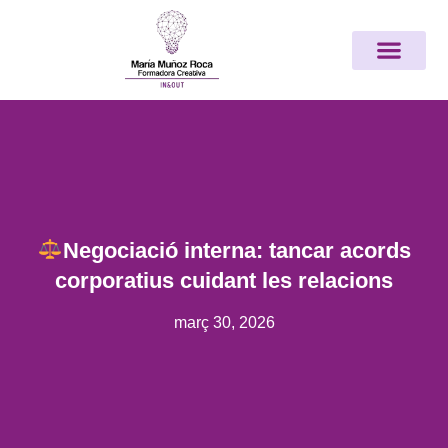
Vés
Nota:
al
este
contingut
sitio
web
incluye
un
sistema
de
accesibilidad.
Negociació interna: tancar acords
corporatius cuidant les relacions
març 30, 2026