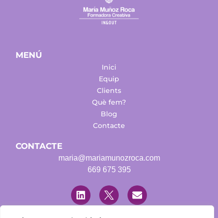
MENÚ
Inici
Equip
Clients
Què fem?
Blog
Contacte
CONTACTE
maria@mariamunozroca.com
669 675 395
L
T
E
i
w
n
n
i
v
k
t
e