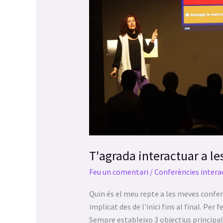
a
a
les
las
conferències?
personas
con
discapacidad
visual
que
están
usando
un
lector
de
T'agrada interactuar a le
pantalla;
Presione
Feu un comentari
/
Conferències intera
Control-
Quin és el meu repte a les meves confer
F10
implicat des de l'inici fins al final. Per 
para
Sempre estableixo 3 objectius principals