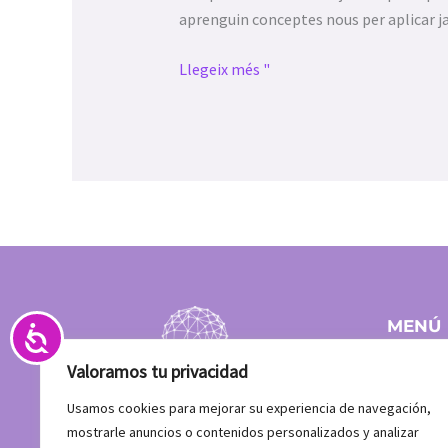
abrir
aprenguin conceptes nous per aplicar j
un
menú
Llegeix més "
de
accesibilidad.
MENÚ
Accesibilidad
Inici
Valoramos tu privacidad
Equip
Clients
Usamos cookies para mejorar su experiencia de navegación,
Què fe
mostrarle anuncios o contenidos personalizados y analizar