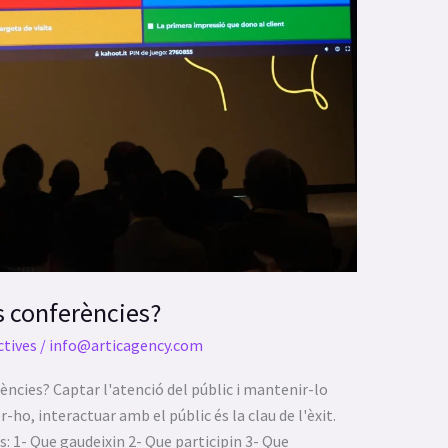
s conferències?
ctives
/
info@articagency.com
ències? Captar l'atenció del públic i mantenir-lo
fer-ho, interactuar amb el públic és la clau de l'èxit.
: 1- Que gaudeixin 2- Que participin 3- Que