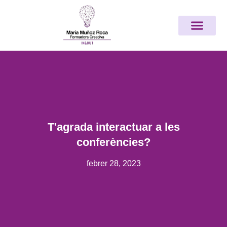
Vés
Nota:
al
este
contingut
sitio
web
incluye
un
sistema
de
accesibilidad.
T'agrada interactuar a les
conferències?
febrer 28, 2023