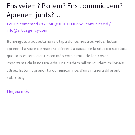
Ens veiem? Parlem? Ens comuniquem?
Aprenem junts?…
Feu un comentari
/
#YOMEQUEDOENCASA
,
comunicació
/
info@articagency.com
Benvinguts a aquesta nova etapa de les nostres vides! Estem
aprenent a viure de manera diferent a causa de la situació sanitària
que tots estem vivint. Som més conscients de les coses
importants de la nostra vida. Ens cuidem millor i cuidem millor els
altres. Estem aprenent a comunicar-nos d'una manera diferent i
sobretot,
Llegeix més "