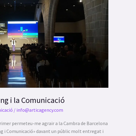
ng i la Comunicació
icació
/
info@articagency.com
 Primer permeteu-me agrair a la Cambra de Barcelona
ng i Comunicació» davant un públic molt entregat i