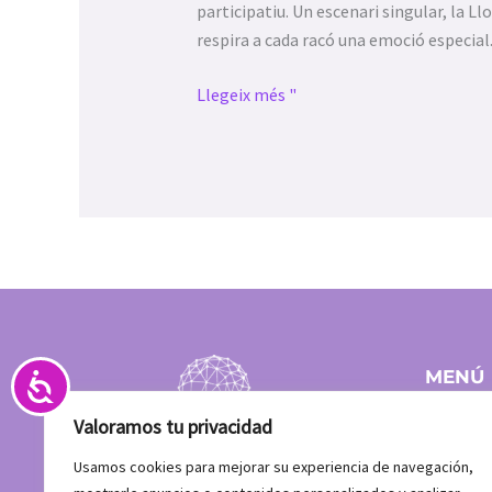
abrir
participatiu. Un escenari singular, la Llo
un
respira a cada racó una emoció especial
menú
de
Llegeix més "
accesibilidad.
Accesibilidad
MENÚ
Inici
Valoramos tu privacidad
Equip
Clients
Usamos cookies para mejorar su experiencia de navegación,
Què fe