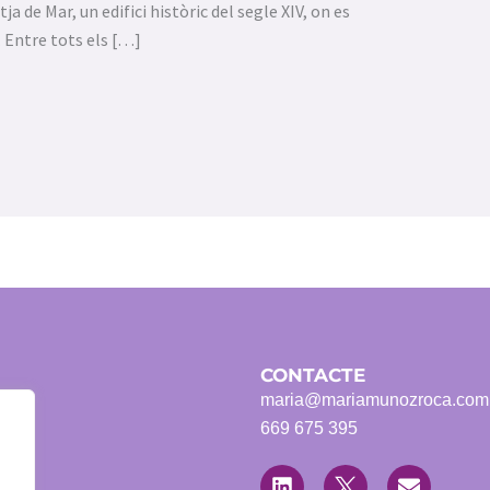
tja de Mar, un edifici històric del segle XIV, on es
. Entre tots els […]
CONTACTE
maria@mariamunozroca.com
669 675 395
L
T
E
i
w
n
m?