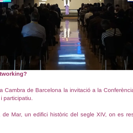
etworking?
la Cambra de Barcelona la invitació a la Conferènc
 participatiu.
ja de Mar, un edifici històric del segle XIV, on es 