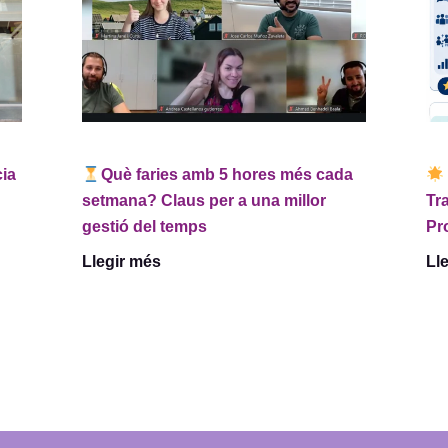
cia
Què faries amb 5 hores més cada
setmana? Claus per a una millor
Tr
gestió del temps
Pr
Llegir més
Ll