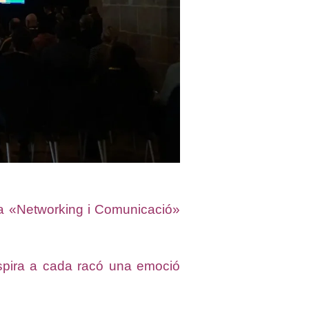
ia «Networking i Comunicació»
respira a cada racó una emoció