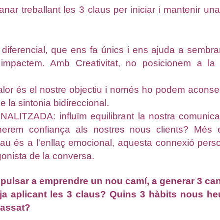
anar treballant les 3 claus per iniciar i mantenir u
diferencial, que ens fa únics i ens ajuda a sembr
t, impactem. Amb Creativitat, no posicionem a la
or és el nostre objectiu i només ho podem aconsegu
 la sintonia bidireccional.
TZADA: influïm equilibrant la nostra comunicaci
rem confiança als nostres nous clients? Més en
clau és a l'enllaç emocional, aquesta connexió pers
gonista de la conversa.
pulsar a emprendre un nou camí, a generar 3 can
 ja aplicant les 3 claus? Quins 3 hàbits nous he
passat?