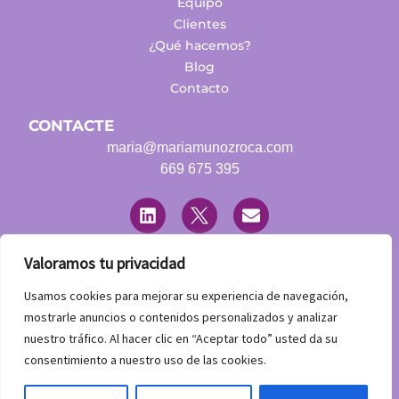
Equipo
Clientes
¿Qué hacemos?
Blog
Contacto
CONTACTE
maria@mariamunozroca.com
669 675 395
L
T
E
i
w
n
n
i
v
k
t
e
e
t
l
Valoramos tu privacidad
d
e
o
LEGAL
i
r
p
Usamos cookies para mejorar su experiencia de navegación,
n
Aviso Legal
e
mostrarle anuncios o contenidos personalizados y analizar
Política de Privacidad
nuestro tráfico. Al hacer clic en “Aceptar todo” usted da su
Declaración de accesibilidad
consentimiento a nuestro uso de las cookies.
Contacta con nosotros