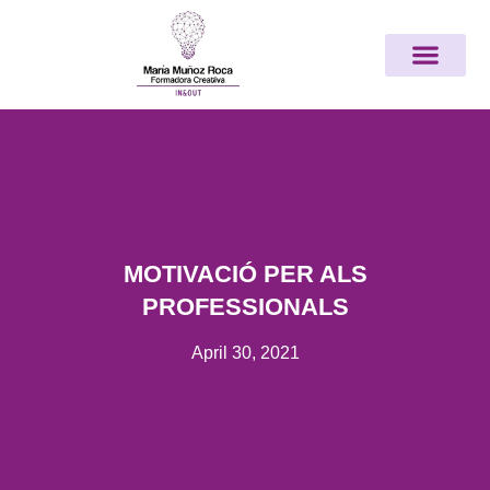
Vés
Nota:
al
este
contingut
sitio
web
incluye
un
sistema
de
accesibilidad.
MOTIVACIÓ PER ALS
PROFESSIONALS
April 30, 2021