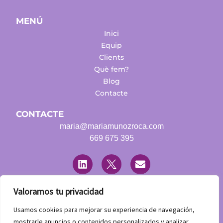
MENÚ
Inici
Equip
Clients
Què fem?
Blog
Contacte
CONTACTE
maria@mariamunozroca.com
669 675 395
L
T
E
i
w
n
n
i
v
k
t
e
e
t
l
Valoramos tu privacidad
d
e
o
LEGAL
i
r
p
Usamos cookies para mejorar su experiencia de navegación,
n
Avís Legal
e
mostrarle anuncios o contenidos personalizados y analizar