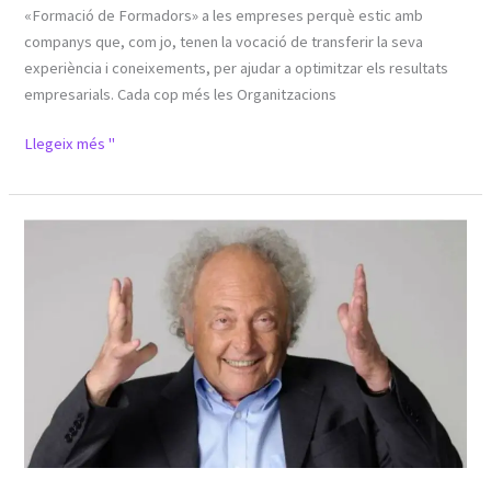
«Formació de Formadors» a les empreses perquè estic amb
companys que, com jo, tenen la vocació de transferir la seva
experiència i coneixements, per ajudar a optimitzar els resultats
empresarials. Cada cop més les Organitzacions
Llegeix més "
Eduard
Punset:
Un
GRAN
COMUNICADOR,
amb
Coneixements,
Habilitats
i
Actitud