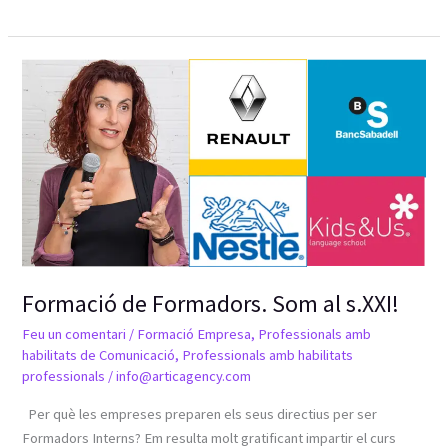
Formació
de
Formadors.
Som
al
s.XXI!
Formació de Formadors. Som al s.XXI!
Feu un comentari
/
Formació Empresa
,
Professionals amb
habilitats de Comunicació
,
Professionals amb habilitats
professionals
/
info@articagency.com
Per què les empreses preparen els seus directius per ser
Formadors Interns? Em resulta molt gratificant impartir el curs