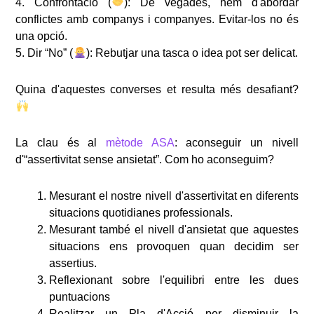
4. Confrontació (
): De vegades, hem d'abordar
conflictes amb companys i companyes. Evitar-los no és
una opció.
5. Dir “No” (
): Rebutjar una tasca o idea pot ser delicat.
Quina d'aquestes converses et resulta més desafiant?
La clau és al
mètode
ASA
: aconseguir un nivell
d'“assertivitat sense ansietat”. Com ho aconseguim?
Mesurant el nostre nivell d'assertivitat en diferents
situacions quotidianes professionals.
Mesurant també el nivell d'ansietat que aquestes
situacions ens provoquen quan decidim ser
assertius.
Reflexionant sobre l'equilibri entre les dues
puntuacions
Realitzar un Pla d'Acció per disminuir la