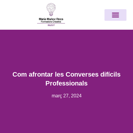
Vés
Nota:
al
este
contingut
sitio
web
incluye
un
sistema
de
accesibilidad.
Com afrontar les Converses difícils
Professionals
març 27, 2024