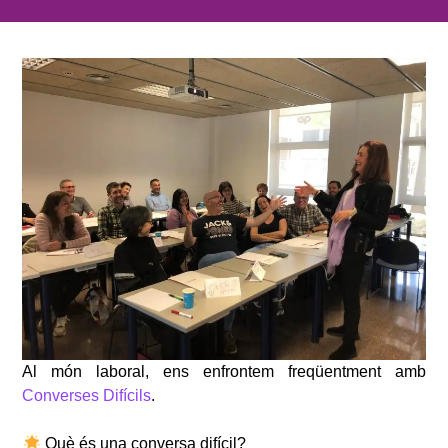
Al món laboral, ens enfrontem freqüentment amb
Converses
Difícils
.
Què és una conversa difícil?