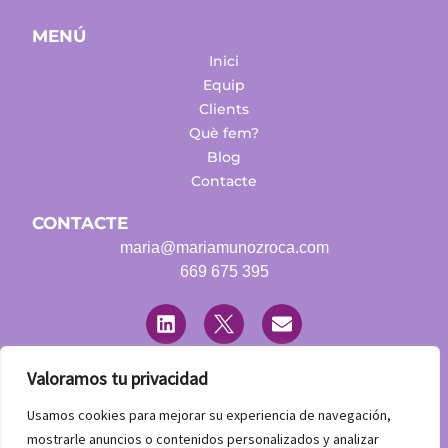
MENÚ
Inici
Equip
Clients
Què fem?
Blog
Contacte
CONTACTE
maria@mariamunozroca.com
669 675 395
L
T
E
i
w
n
n
i
v
k
t
e
e
t
l
Valoramos tu privacidad
d
e
o
LEGAL
i
r
p
Usamos cookies para mejorar su experiencia de navegación,
n
Avís Legal
e
mostrarle anuncios o contenidos personalizados y analizar