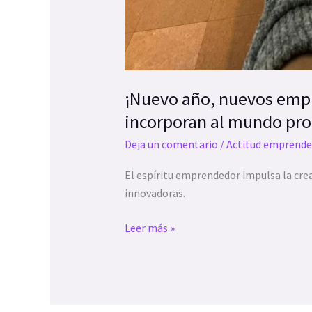
abrir
un
menú
de
accesibilidad.
¡Nuevo año, nuevos empr
incorporan al mundo pro
Deja un comentario
/
Actitud emprende
El espíritu emprendedor impulsa la cre
innovadoras.
Leer más »