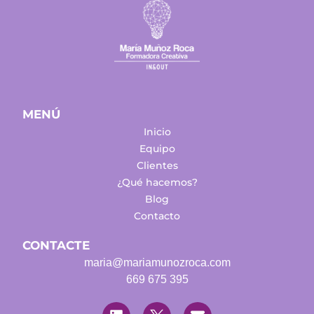
MENÚ
Inicio
Equipo
Clientes
¿Qué hacemos?
Blog
Contacto
CONTACTE
maria@mariamunozroca.com
669 675 395
L
T
E
i
w
n