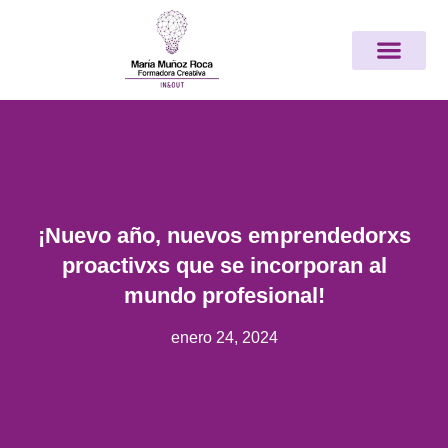
Ir
Nota:
al
este
contenido
sitio
web
incluye
un
sistema
de
accesibilidad.
¡Nuevo año, nuevos emprendedorxs
proactivxs que se incorporan al
mundo profesional!
enero 24, 2024