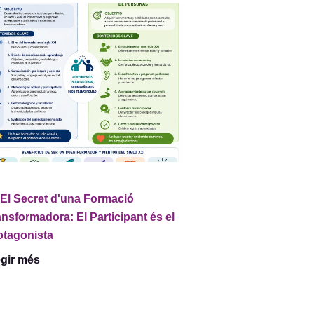
El Secret d'una Formació
ansformadora: El Participant és el
otagonista
egir més