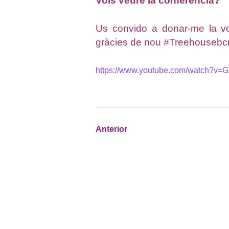
Vols veure la conferència?
Us convido a donar-me la vos
gràcies de nou #Treehousebc
https://www.youtube.com/watch?v
Anterior