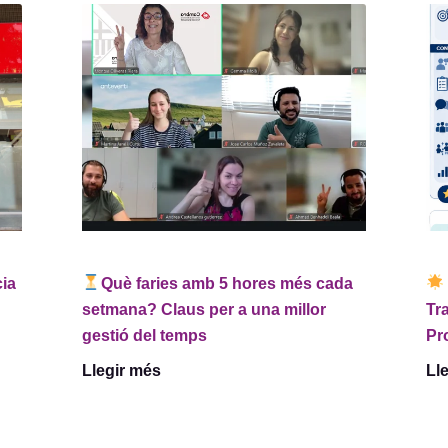
cia
Què faries amb 5 hores més cada
setmana? Claus per a una millor
Tr
gestió del temps
Pr
Llegir més
Ll