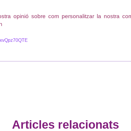
tra opinió sobre com personalitzar la nostra com
n
=GxvQpz70QTE
Articles relacionats