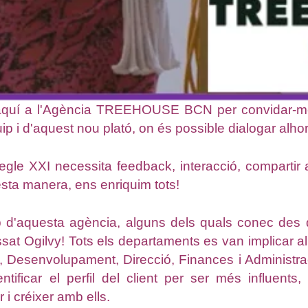
'aquí a l'Agència TREEHOUSE BCN per convidar-me a
ip i d'aquest nou plató, on és possible dialogar alho
egle XXI necessita feedback, interacció, compartir a
ta manera, ens enriquim tots!
uip d'aquesta agència, alguns dels quals conec de
ssat Ogilvy! Tots els departaments es van implicar al 
, Desenvolupament, Direcció, Finances i Administr
tificar el perfil del client per ser més influent
 i créixer amb ells.