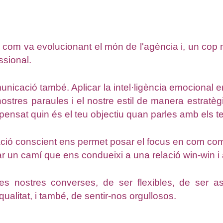
 com va evolucionant el món de l'agència i, un cop 
ssional.
unicació també. Aplicar la intel·ligència emocional
s nostres paraules i el nostre estil de manera estra
ensat quin és el teu objectiu quan parles amb els te
ció conscient ens permet posar el focus en com co
obar un camí que ens condueixi a una relació win-win i
les nostres converses, de ser flexibles, de ser as
alitat, i també, de sentir-nos orgullosos.