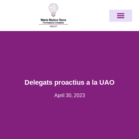
Vés
Nota:
al
este
contingut
sitio
web
incluye
un
sistema
de
accesibilidad.
Delegats proactius a la UAO
April 30, 2023