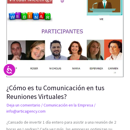
tu
Comunicación
en
tus
Reuniones
Virtuales?
Accesibilidad
¿Cómo es tu Comunicación en tus
Reuniones Virtuales?
Deja un comentario
/
Comunicación en la Empresa
/
info@articagency.com
¿Cansado de invertir 1 día entero para asistir a una reunión de 2
horas en Londres? Cada vez más, las empresas optimizan su