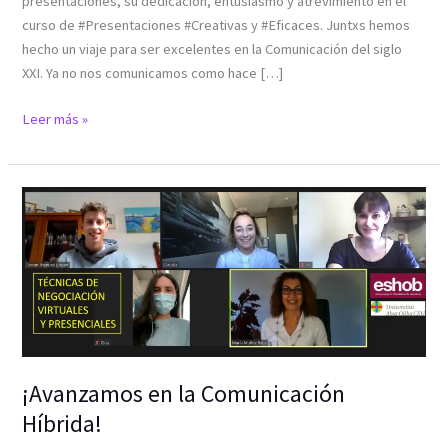
presentaciones, su dedicación, entusiasmo y atrevimiento en el
curso de #Presentaciones #Creativas y #Eficaces. Juntxs hemos
hecho un viaje para ser excelentes en la Comunicación del siglo
XXI. Ya no nos comunicamos como hace […]
Leer más »
¡Avanzamos
en
la
Comunicación
Híbrida!
¡Avanzamos en la Comunicación
Híbrida!