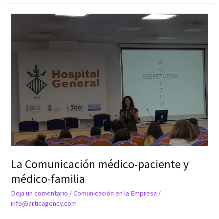
La
Comunicación
médico-
paciente
y
médico-
familia
La Comunicación médico-paciente y
médico-familia
Deja un comentario
/
Comunicación en la Empresa
/
info@articagency.com