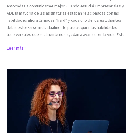
enfocadas a comunicarme mejor. Cuando estudié Empresariales y
ADE la mayoría de las asignaturas estaban relacionadas con las
habilidades ahora llamadas “hard” y cada uno de los estudiantes
debía esforzarse individualmente para adquirir las habilidades
transversales que realmente nos ayudan a avanzar en la vida. Este
Leer más »
COMUNICACIÓN
VIRTUAL:
LA
NEGOCIACIÓN
INVISIBLE