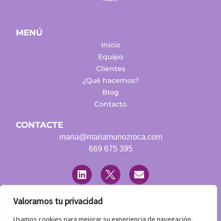
MENÚ
Inicio
Equipo
Clientes
¿Qué hacemos?
Blog
Contacto
CONTACTE
maria@mariamunozroca.com
669 675 395
L
T
E
i
w
n
n
i
v
k
t
e
e
t
l
Valoramos tu privacidad
d
e
o
LEGAL
i
r
p
Usamos cookies para mejorar su experiencia de navegación,