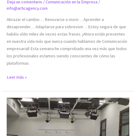
Deja un comentario
/
Comunicación en la Empresa
/
info@articagency.com
Abrazar el cambio… Renovarse o morir… Aprender a
desaprender… Adaptarse para sobrevivir… Estoy segura de que
habéis oído miles de veces estas frases. ¡Ahora están presentes
en nuestra vida más que nunca cuando hablamos de Comunicación
empresarial! Esta semana he comprobado una vez más que todos
los profesionales estamos siendo conscientes de cómo las
plataformas
Leer más »
PSICOLOGÍA
DE
LA
COMUNICACIÓN:
aprender