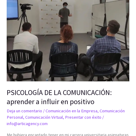
a
influir
en
positivo
PSICOLOGÍA DE LA COMUNICACIÓN:
aprender a influir en positivo
Deja un comentario
/
Comunicación en la Empresa
,
Comunicación
Personal
,
Comunicación Virtual
,
Presentar con éxito
/
info@articagency.com
Me hubiera encantado tener en mi carrera universitaria asignaturas