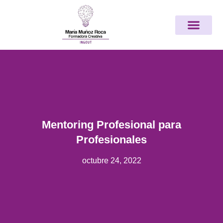
Ir
Nota:
al
este
contenido
sitio
web
incluye
un
sistema
de
accesibilidad.
Mentoring Profesional para
Profesionales
octubre 24, 2022