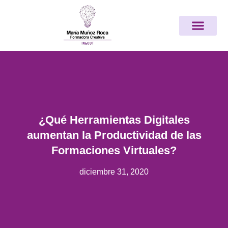
Ir
Nota:
al
este
contenido
sitio
web
incluye
un
sistema
de
accesibilidad.
¿Qué Herramientas Digitales
aumentan la Productividad de las
Formaciones Virtuales?
diciembre 31, 2020